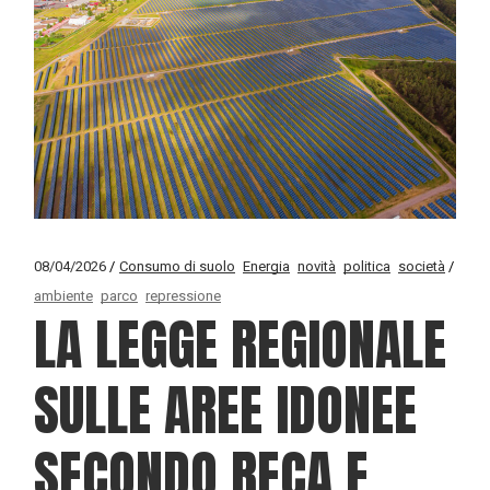
08/04/2026
Consumo di suolo
Energia
novità
politica
società
ambiente
parco
repressione
LA LEGGE REGIONALE
SULLE AREE IDONEE
SECONDO RECA E