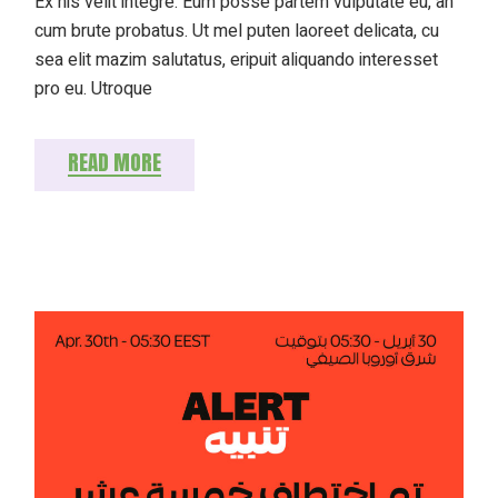
Ex his velit integre. Eum posse partem vulputate eu, an
cum brute probatus. Ut mel puten laoreet delicata, cu
sea elit mazim salutatus, eripuit aliquando interesset
pro eu. Utroque
READ MORE