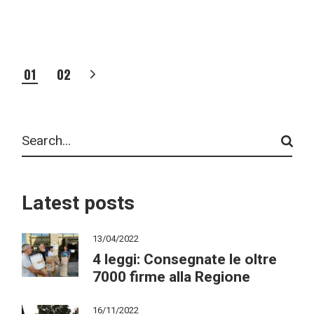
PAGINAZIONE
01
02
DEGLI
Search
ARTICOLI
Latest posts
13/04/2022
4 leggi: Consegnate le oltre
7000 firme alla Regione
16/11/2022