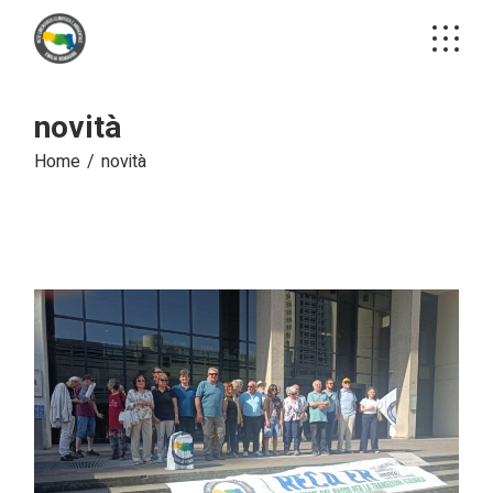
Skip
to
the
content
novità
Home
novità