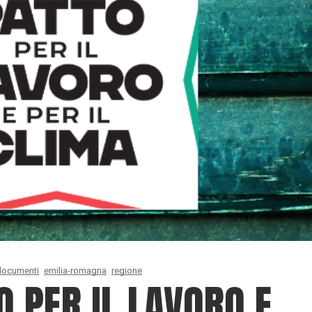
documenti
emilia-romagna
regione
O PER IL LAVORO E