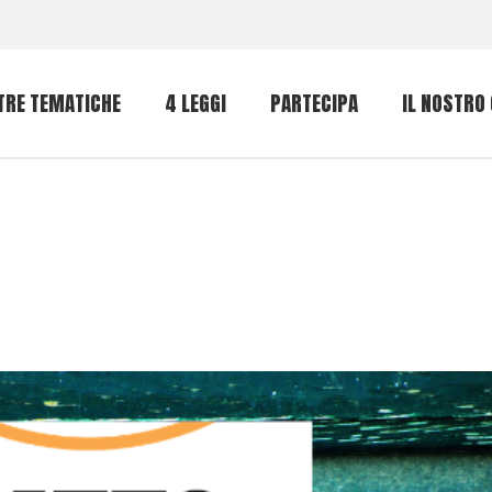
TRE TEMATICHE
4 LEGGI
PARTECIPA
IL NOSTRO
nti intensivi
Bene Comune
nto RECA
ree idonee