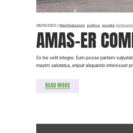
28/05/2025
Manifestazioni
politica
società
ambiente
AMAS-ER COMI
Ex his velit integre. Eum posse partem vulputate
mazim salutatus, eripuit aliquando interesset p
READ MORE