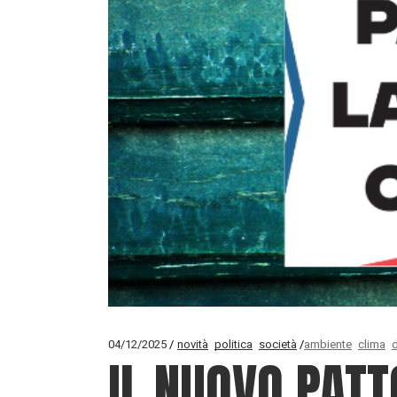
04/12/2025
novità
politica
società
ambiente
clima
IL NUOVO PATT