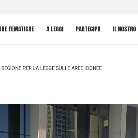
TRE TEMATICHE
4 LEGGI
PARTECIPA
IL NOSTRO
nti intensivi
Bene Comune
 REGIONE PER LA LEGGE SULLE AREE IDONEE
nto RECA
ree idonee