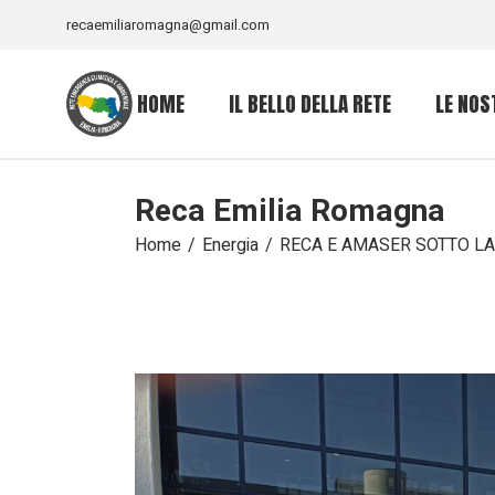
recaemiliaromagna@gmail.com
HOME
IL BELLO DELLA RETE
LE NOS
Reca Emilia Romagna
Focus di RECA sulla
Allevame
mobilità
Acqua 
Home
Energia
RECA E AMASER SOTTO LA
Atti del convegno di
Docume
febbraio 2024
sulle a
Il nostro patto
4 leggi