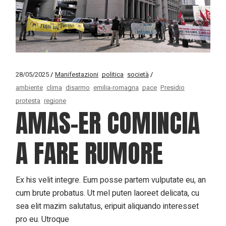
28/05/2025
Manifestazioni
politica
società
ambiente
clima
disarmo
emilia-romagna
pace
Presidio
protesta
regione
AMAS-ER COMINCIA
A FARE RUMORE
Ex his velit integre. Eum posse partem vulputate eu, an
cum brute probatus. Ut mel puten laoreet delicata, cu
sea elit mazim salutatus, eripuit aliquando interesset
pro eu. Utroque