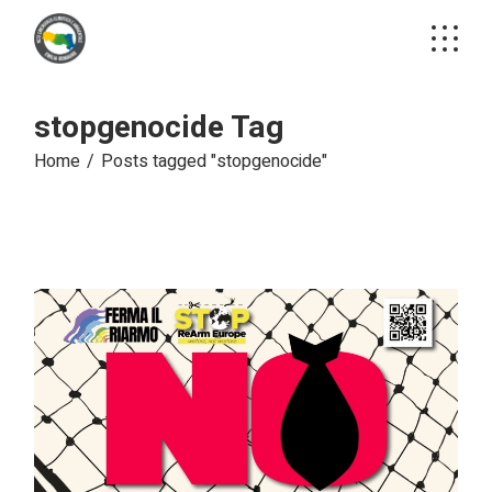
Skip
to
the
content
stopgenocide Tag
Home
Posts tagged "stopgenocide"