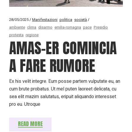
28/05/2025
Manifestazioni
politica
società
ambiente
clima
disarmo
emilia-romagna
pace
Presidio
protesta
regione
AMAS-ER COMINCIA
A FARE RUMORE
Ex his velit integre. Eum posse partem vulputate eu, an
cum brute probatus. Ut mel puten laoreet delicata, cu
sea elit mazim salutatus, eripuit aliquando interesset
pro eu. Utroque
READ MORE