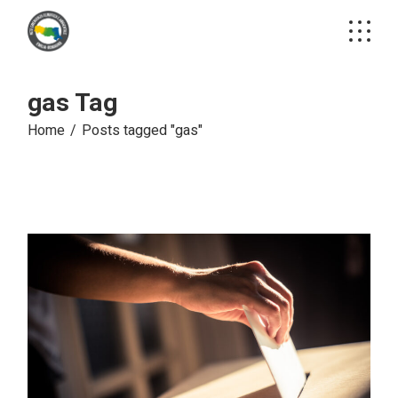
Skip
to
the
content
gas Tag
Home
Posts tagged "gas"