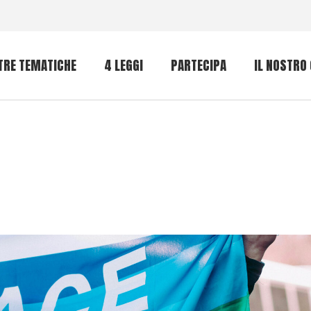
TRE TEMATICHE
4 LEGGI
PARTECIPA
IL NOSTRO
nti intensivi
Bene Comune
nto RECA
ree idonee