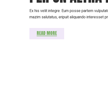
Ex his velit integre. Eum posse partem vulputate
mazim salutatus, eripuit aliquando interesset p
READ MORE