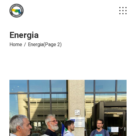
Skip
to
the
content
Energia
Home
Energia
(Page 2)