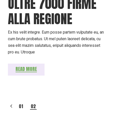
OLTRE 7000 FIRME
ALLA REGIONE
Ex his velit integre. Eum posse partem vulputate eu, an
cum brute probatus. Ut mel puten laoreet delicata, cu
sea elit mazim salutatus, eripuit aliquando interesset
pro eu. Utroque
READ MORE
PAGINAZIONE
01
02