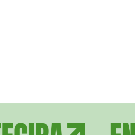
Parma
Medical treatment
Reggio Emilia
Save the forests
Parma
Way of humanity
Reggio Emilia
Nature’s call
Parma
People at risk
Modena
Ways of helping