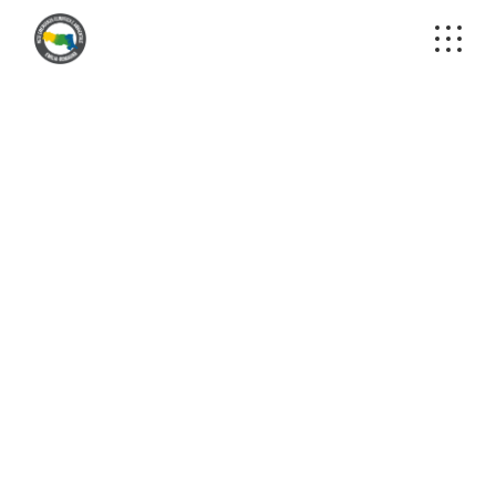
FIVE COLUMNS
WIDE
Reggio Emilia
Nature loving
Modena